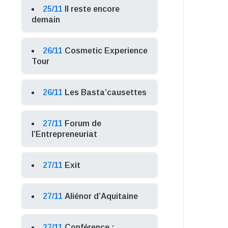
25/11
Il reste encore
demain
26/11
Cosmetic Experience
Tour
26/11
Les Basta’causettes
27/11
Forum de
l’Entrepreneuriat
27/11
Exit
27/11
Aliénor d’Aquitaine
27/11
Conférence :