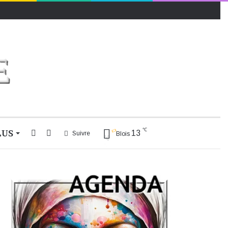
℃
LUS
Rechercher
Switch
13
Suivre
Blois
skin