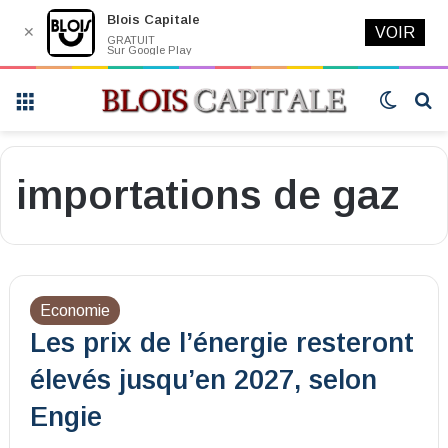
Blois Capitale
✕
VOIR
GRATUIT
Sur Google Play
Menu
Switch
R
skin
importations de gaz
Economie
Les prix de l’énergie resteront
élevés jusqu’en 2027, selon
Engie