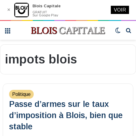
Blois Capitale
✕
VOIR
GRATUIT
Sur Google Play
Menu
Switch
R
skin
impots blois
Politique
Passe d’armes sur le taux
d’imposition à Blois, bien que
stable