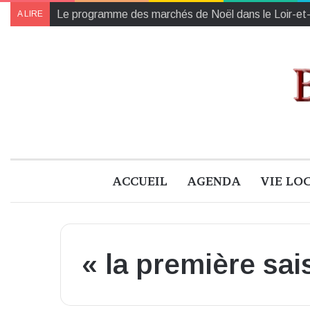
Collectes des Banques Alimentaires et de l’Établiss
A LIRE
ACCUEIL
AGENDA
VIE LO
« la première sai