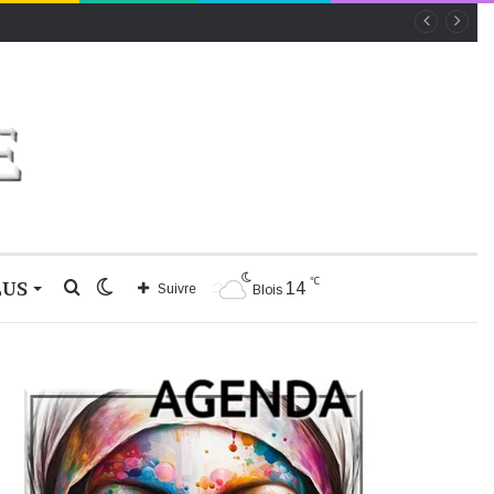
℃
LUS
Rechercher
Switch
14
Suivre
Blois
skin