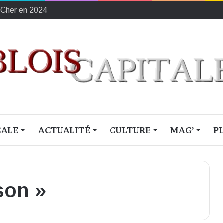
ement français du sang
CALE
ACTUALITÉ
CULTURE
MAG’
P
son »