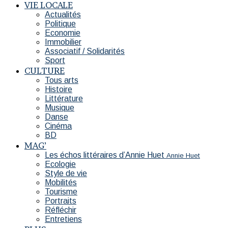
VIE LOCALE
Actualités
Politique
Economie
Immobilier
Associatif / Solidarités
Sport
CULTURE
Tous arts
Histoire
Littérature
Musique
Danse
Cinéma
BD
MAG’
Les échos littéraires d’Annie Huet
Annie Huet
Ecologie
Style de vie
Mobilités
Tourisme
Portraits
Réfléchir
Entretiens