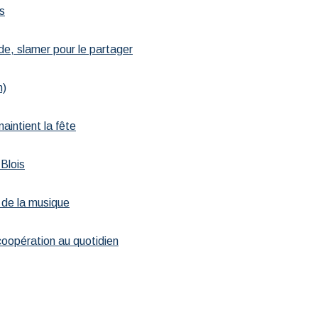
s
de, slamer pour le partager
n)
maintient la fête
 Blois
 de la musique
 coopération au quotidien