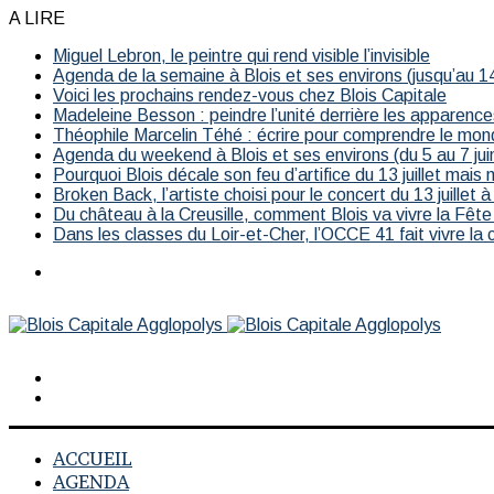
A LIRE
Miguel Lebron, le peintre qui rend visible l’invisible
Agenda de la semaine à Blois et ses environs (jusqu’au 14
Voici les prochains rendez-vous chez Blois Capitale
Madeleine Besson : peindre l’unité derrière les apparence
Théophile Marcelin Téhé : écrire pour comprendre le mon
Agenda du weekend à Blois et ses environs (du 5 au 7 jui
Pourquoi Blois décale son feu d’artifice du 13 juillet mais 
Broken Back, l’artiste choisi pour le concert du 13 juillet à
Du château à la Creusille, comment Blois va vivre la Fête
Dans les classes du Loir-et-Cher, l’OCCE 41 fait vivre la
Menu
Rechercher
Switch
skin
ACCUEIL
AGENDA