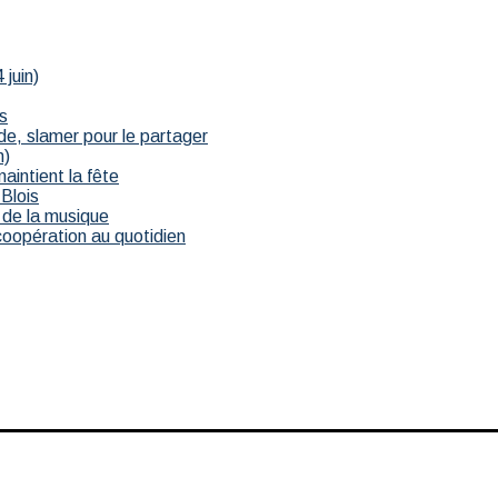
 juin)
s
de, slamer pour le partager
n)
maintient la fête
 Blois
 de la musique
 coopération au quotidien