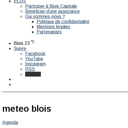
PLUS
Participer à Blois Capitale
Bénéficier d’une assistance
Qui sommes-nous ?
Politique de confidentialité
Mentions légales
Partenariats
℃
Blois
23
Suivre
Facebook
YouTube
Instagram
RSS
Bluesky
Switch
skin
Rechercher
meteo blois
Agenda