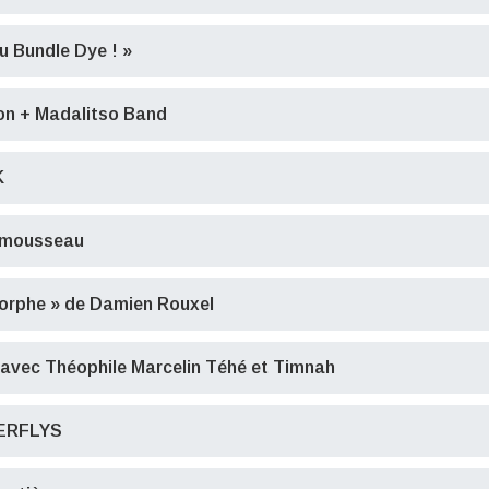
au Bundle Dye ! »
on + Madalitso Band
K
onmousseau
rphe » de Damien Rouxel
 avec Théophile Marcelin Téhé et Timnah
TERFLYS