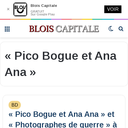
Blois Capitale
✕
VOIR
GRATUIT
Sur Google Play
Menu
Switch
R
skin
« Pico Bogue et Ana
Ana »
BD
« Pico Bogue et Ana Ana » et
« Photographes de guerre » à