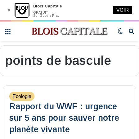
Blois Capitale
✕
VOIR
GRATUIT
Sur Google Play
Menu
Switch
R
skin
points de bascule
Ecologie
Rapport du WWF : urgence
sur 5 ans pour sauver notre
planète vivante