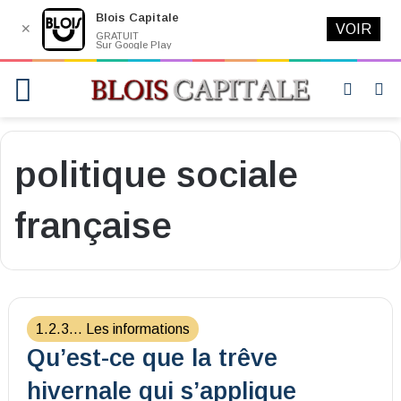
Blois Capitale
✕
VOIR
GRATUIT
Sur Google Play
Menu
Switch
R
skin
politique sociale
française
1.2.3... Les informations
Qu’est-ce que la trêve
hivernale qui s’applique