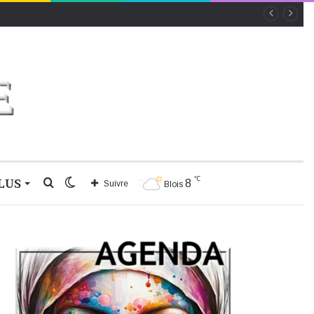
℃
LUS
Rechercher
Switch
8
Suivre
Blois
skin