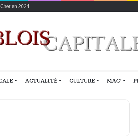
-Cher en 2024
CALE
ACTUALITÉ
CULTURE
MAG’
P