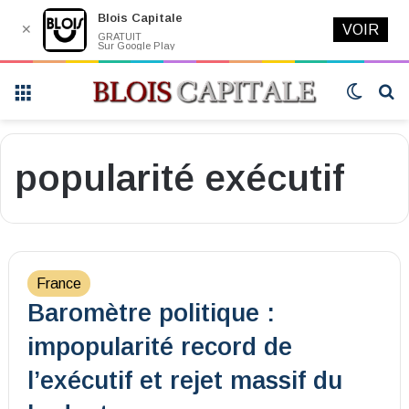
Blois Capitale
✕
VOIR
GRATUIT
Sur Google Play
Menu
Switch
R
skin
popularité exécutif
France
Baromètre politique :
impopularité record de
l’exécutif et rejet massif du