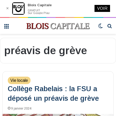
Blois Capitale
✕
VOIR
GRATUIT
Sur Google Play
Menu
Switch
R
skin
préavis de grève
Vie locale
Collège Rabelais : la FSU a
déposé un préavis de grève
9 janvier 2024