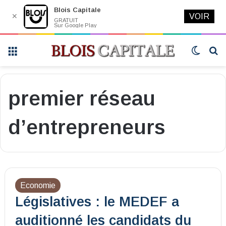
Blois Capitale
✕
VOIR
GRATUIT
Sur Google Play
Menu
Switch
R
skin
premier réseau
d’entrepreneurs
Economie
Législatives : le MEDEF a
auditionné les candidats du