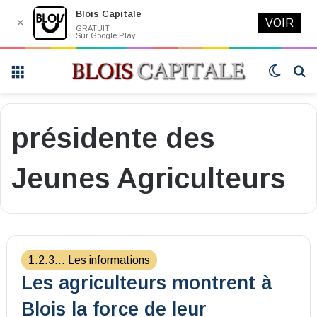
Blois Capitale
✕
VOIR
GRATUIT
Sur Google Play
Menu
Switch
R
skin
présidente des
Jeunes Agriculteurs
1.2.3... Les informations
Les agriculteurs montrent à
Blois la force de leur