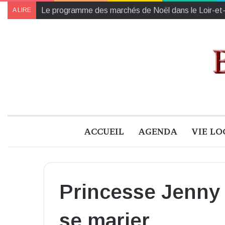
Le programme des marchés de Noël dans le Loir-et
A LIRE
ACCUEIL
AGENDA
VIE LO
Princesse Jenny 
se marier