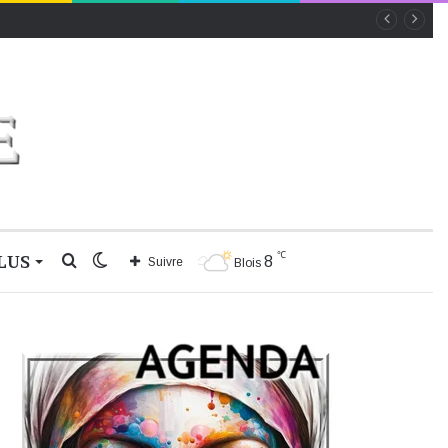
℃
LUS
Rechercher
Switch
8
Suivre
Blois
skin