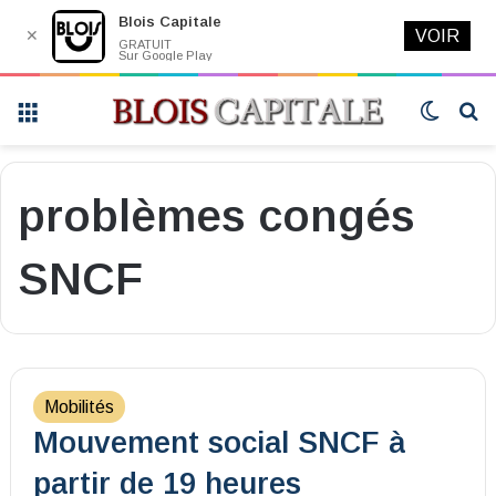
Blois Capitale
✕
VOIR
GRATUIT
Sur Google Play
Menu
Switch
R
skin
problèmes congés
SNCF
Mobilités
Mouvement social SNCF à
partir de 19 heures