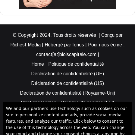
© Copyright 2024, Tous droits réservés | Conçu par
Richest Media | Hébergé par Ionos | Pour nous écrire :
contact[at]bloiscapitale.com |
Home
Politique de confidentialité
Déclaration de confidentialité (UE)
Déclaration de confidentialité (US)
Déclaration de confidentialité (Royaume-Uni)
Mentions légales
Politique de cookies (EU)
We and our partners use technology such as cookies on our
Cookie Policy (AUS)
Cookie Policy (US)
site to personalize content and ads, provide social media
features, and analyze our traffic. Click below to consent to
Qui sommes-nous ?
Participer à Blois Capitale
the use of this technology across the web. You can change
Bénéficier d’une assistance
your mind and change your consent choices at anytime by