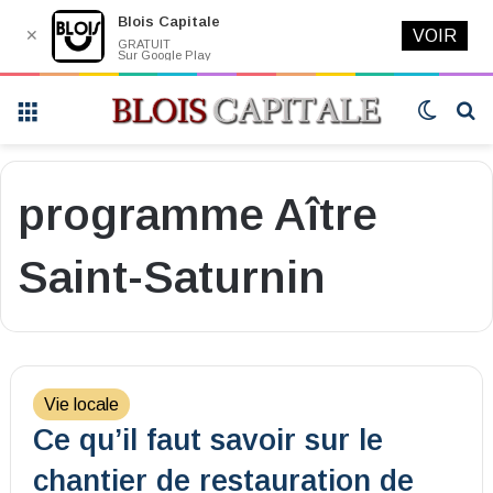
Blois Capitale
✕
VOIR
GRATUIT
Sur Google Play
Menu
Switch
R
skin
programme Aître
Saint-Saturnin
Vie locale
Ce qu’il faut savoir sur le
chantier de restauration de