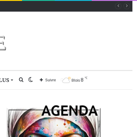
℃
LUS
Rechercher
Switch
8
Suivre
Blois
skin