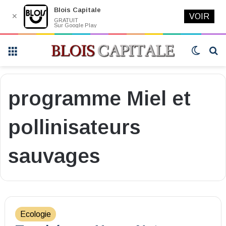
Blois Capitale
✕
VOIR
GRATUIT
Sur Google Play
Menu
Switch
R
skin
programme Miel et
pollinisateurs
sauvages
Ecologie