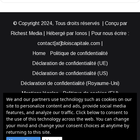
© Copyright 2024, Tous droits réservés | Conçu par
Richest Media | Hébergé par Ionos | Pour nous écrire :
contact[at]bloiscapitale.com |
Home
Politique de confidentialité
Déclaration de confidentialité (UE)
Déclaration de confidentialité (US)
Déclaration de confidentialité (Royaume-Uni)
Mentions légales
Politique de cookies (EU)
We and our partners use technology such as cookies on our
Cookie Policy (AUS)
Cookie Policy (US)
site to personalize content and ads, provide social media
features, and analyze our traffic. Click below to consent to
Qui sommes-nous ?
Participer à Blois Capitale
the use of this technology across the web. You can change
Bénéficier d’une assistance
your mind and change your consent choices at anytime by
returning to this site.
Facebook
X
YouTube
Instagram
RSS