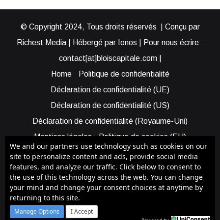
© Copyright 2024, Tous droits réservés | Conçu par
Richest Media | Hébergé par Ionos | Pour nous écrire :
contact[at]bloiscapitale.com |
Home
Politique de confidentialité
Déclaration de confidentialité (UE)
Déclaration de confidentialité (US)
Déclaration de confidentialité (Royaume-Uni)
Mentions légales
Politique de cookies (EU)
We and our partners use technology such as cookies on our
Cookie Policy (AUS)
Cookie Policy (US)
site to personalize content and ads, provide social media
features, and analyze our traffic. Click below to consent to
Qui sommes-nous ?
Participer à Blois Capitale
the use of this technology across the web. You can change
Bénéficier d’une assistance
your mind and change your consent choices at anytime by
returning to this site.
Facebook
X
YouTube
Instagram
RSS
Manage Options
I Accept