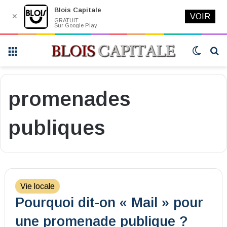
Blois Capitale
✕
VOIR
GRATUIT
Sur Google Play
Menu
Switch
R
skin
promenades
publiques
Vie locale
Pourquoi dit-on « Mail » pour
une promenade publique ?