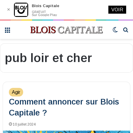
Blois Capitale
✕
VOIR
GRATUIT
Sur Google Play
Menu
Switch
R
skin
pub loir et cher
Agir
Comment annoncer sur Blois
Capitale ?
10 juillet 2024