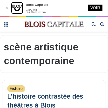
Blois Capitale
✕
VOIR
GRATUIT
Sur Google Play
Menu
Switch
R
skin
scène artistique
contemporaine
Histoire
L’histoire contrastée des
théâtres à Blois