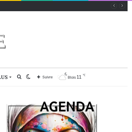
℃
LUS
Rechercher
Switch
11
Suivre
Blois
skin