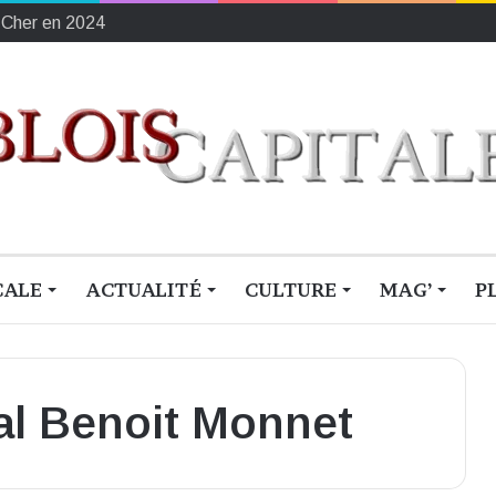
ement français du sang
CALE
ACTUALITÉ
CULTURE
MAG’
P
al Benoit Monnet