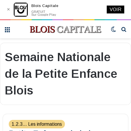
Blois Capitale
✕
VOIR
GRATUIT
Sur Google Play
Menu
Switch
R
skin
Semaine Nationale
de la Petite Enfance
Blois
1.2.3... Les informations