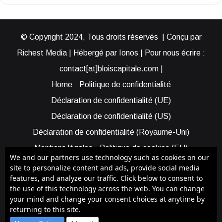
© Copyright 2024, Tous droits réservés | Conçu par
Richest Media | Hébergé par Ionos | Pour nous écrire :
contact[at]bloiscapitale.com |
Home
Politique de confidentialité
Déclaration de confidentialité (UE)
Déclaration de confidentialité (US)
Déclaration de confidentialité (Royaume-Uni)
Mentions légales
Politique de cookies (EU)
We and our partners use technology such as cookies on our
Cookie Policy (AUS)
Cookie Policy (US)
site to personalize content and ads, provide social media
features, and analyze our traffic. Click below to consent to
Qui sommes-nous ?
Participer à Blois Capitale
the use of this technology across the web. You can change
Bénéficier d’une assistance
your mind and change your consent choices at anytime by
returning to this site.
Facebook
X
YouTube
Instagram
RSS