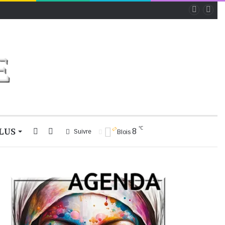
℃
LUS
Rechercher
Switch
8
Suivre
Blois
skin