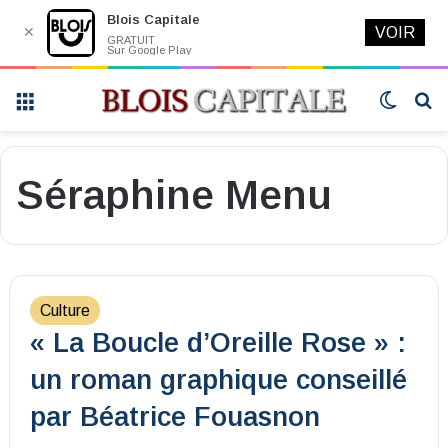
Blois Capitale
✕
VOIR
GRATUIT
Sur Google Play
Menu
Switch
R
skin
Séraphine Menu
Culture
« La Boucle d’Oreille Rose » :
un roman graphique conseillé
par Béatrice Fouasnon