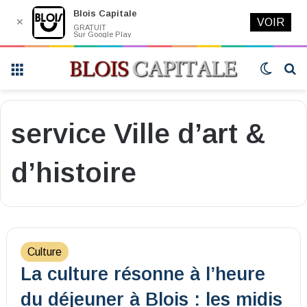
Blois Capitale
✕
VOIR
GRATUIT
Sur Google Play
Menu
Switch
R
skin
service Ville d’art &
d’histoire
Culture
La culture résonne à l’heure
du déjeuner à Blois : les midis