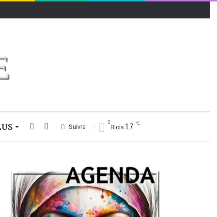
℃
LUS
Rechercher
Switch
17
Suivre
Blois
skin