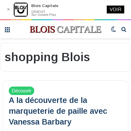
Blois Capitale
✕
VOIR
GRATUIT
Sur Google Play
Menu
Switch
R
skin
shopping Blois
Découvrir
A la découverte de la
marqueterie de paille avec
Vanessa Barbary