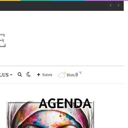
℃
LUS
Rechercher
Switch
8
Suivre
Blois
skin