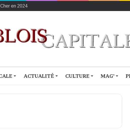
ement français du sang
CALE
ACTUALITÉ
CULTURE
MAG’
P