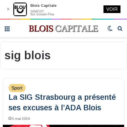
Blois Capitale
✕
VOIR
GRATUIT
Sur Google Play
Menu
Switch
R
skin
sig blois
Sport
La SIG Strasbourg a présenté
ses excuses à l’ADA Blois
5 mai 2024