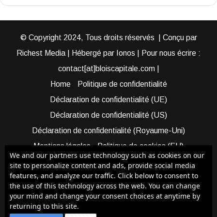
© Copyright 2024, Tous droits réservés | Conçu par
Richest Media | Hébergé par Ionos | Pour nous écrire :
contact[at]bloiscapitale.com |
Home
Politique de confidentialité
Déclaration de confidentialité (UE)
Déclaration de confidentialité (US)
Déclaration de confidentialité (Royaume-Uni)
Mentions légales
Politique de cookies (EU)
We and our partners use technology such as cookies on our
Cookie Policy (AUS)
Cookie Policy (US)
site to personalize content and ads, provide social media
features, and analyze our traffic. Click below to consent to
Qui sommes-nous ?
Participer à Blois Capitale
the use of this technology across the web. You can change
Bénéficier d’une assistance
your mind and change your consent choices at anytime by
returning to this site.
Facebook
X
YouTube
Instagram
RSS