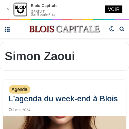
Blois Capitale
✕
VOIR
GRATUIT
Sur Google Play
Menu
Switch
R
skin
Simon Zaoui
Agenda
L’agenda du week-end à Blois
3 mai 2024