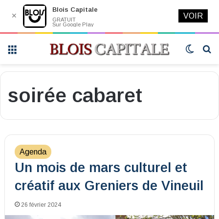
Blois Capitale
✕
VOIR
GRATUIT
Sur Google Play
Menu
Switch
R
skin
soirée cabaret
Agenda
Un mois de mars culturel et
créatif aux Greniers de Vineuil
26 février 2024