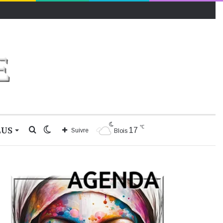
℃
LUS
Rechercher
Switch
17
Suivre
Blois
skin