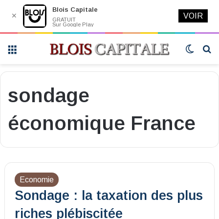
Blois Capitale
✕
VOIR
GRATUIT
Sur Google Play
Menu
Switch
R
skin
sondage
économique France
Economie
Sondage : la taxation des plus
riches plébiscitée