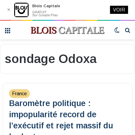
Blois Capitale
✕
VOIR
GRATUIT
Sur Google Play
Menu
Switch
R
skin
sondage Odoxa
France
Baromètre politique :
impopularité record de
l’exécutif et rejet massif du