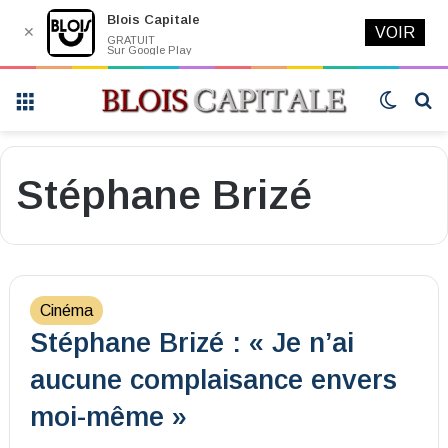
Blois Capitale
✕
VOIR
GRATUIT
Sur Google Play
Menu
Switch
R
skin
Stéphane Brizé
Cinéma
Stéphane Brizé : « Je n’ai
aucune complaisance envers
moi-même »