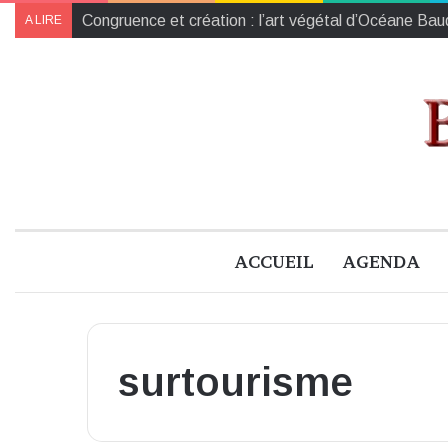
Les tirailleurs africains tombés à Blois : des héros 
A LIRE
ACCUEIL
AGENDA
surtourisme