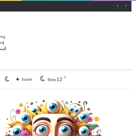
℃
Rechercher
Switch
12
Suivre
Blois
skin