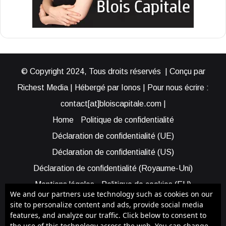
© Copyright 2024, Tous droits réservés | Conçu par
Richest Media | Hébergé par Ionos | Pour nous écrire :
contact[at]bloiscapitale.com |
Home
Politique de confidentialité
Déclaration de confidentialité (UE)
Déclaration de confidentialité (US)
Déclaration de confidentialité (Royaume-Uni)
Mentions légales
Politique de cookies (EU)
We and our partners use technology such as cookies on our
Cookie Policy (AUS)
Cookie Policy (US)
site to personalize content and ads, provide social media
features, and analyze our traffic. Click below to consent to
Qui sommes-nous ?
Participer à Blois Capitale
the use of this technology across the web. You can change