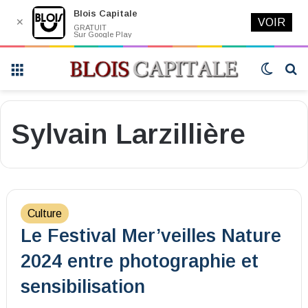
Blois Capitale
✕
VOIR
GRATUIT
Sur Google Play
Menu
Switch
R
skin
Sylvain Larzillière
Culture
Le Festival Mer’veilles Nature
2024 entre photographie et
sensibilisation