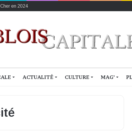
ement français du sang
CALE
ACTUALITÉ
CULTURE
MAG’
P
cité