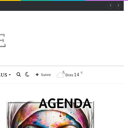
℃
LUS
Rechercher
Switch
14
Suivre
Blois
skin