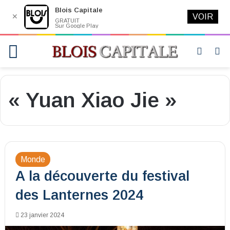
Blois Capitale
✕
VOIR
GRATUIT
Sur Google Play
Menu
Switch
R
skin
« Yuan Xiao Jie »
Monde
A la découverte du festival
des Lanternes 2024
23 janvier 2024