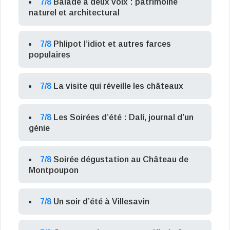
7/8
Balade à deux voix : patrimoine
naturel et architectural
7/8
Phlipot l’idiot et autres farces
populaires
7/8
La visite qui réveille les châteaux
7/8
Les Soirées d’été : Dalí, journal d’un
génie
7/8
Soirée dégustation au Château de
Montpoupon
7/8
Un soir d’été à Villesavin