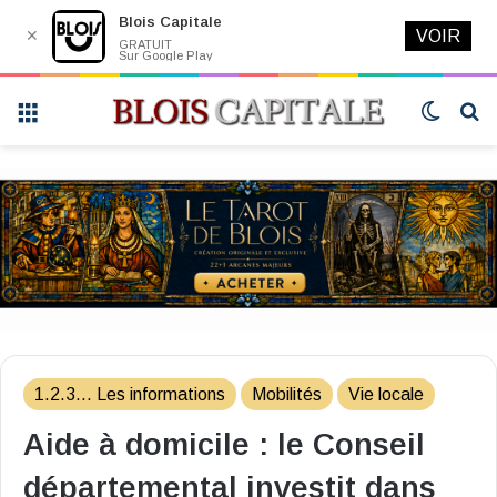
Blois Capitale
✕
VOIR
GRATUIT
Sur Google Play
Menu
Switch
R
skin
1.2.3... Les informations
Mobilités
Vie locale
Aide à domicile : le Conseil
départemental investit dans