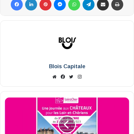
Blois Capitale
Website
Facebook
X
Instagram
"Une
Journée
aux
châteaux"
a
trouvé