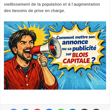
vieillissement de la population et à l’augmentation
des besoins de prise en charge.
Facebook
Linkedin
Pinterest
Messenger
WhatsApp
Telegram
Partager par email
Impr