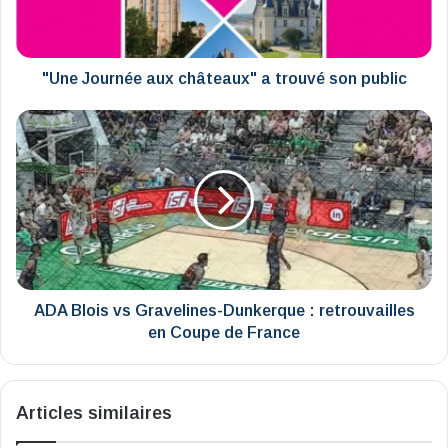
son
public
"Une Journée aux châteaux" a trouvé son public
ADA
Blois
vs
Gravelines-
Dunkerque
:
retrouvailles
en
Coupe
de
ADA Blois vs Gravelines-Dunkerque : retrouvailles
France
en Coupe de France
Articles similaires