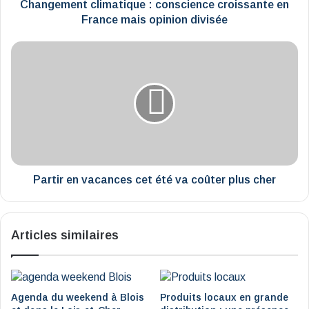
divisée
Changement climatique : conscience croissante en
France mais opinion divisée
Partir
en
vacances
cet
été
va
coûter
plus
cher
Partir en vacances cet été va coûter plus cher
Articles similaires
Agenda du weekend à Blois
Produits locaux en grande