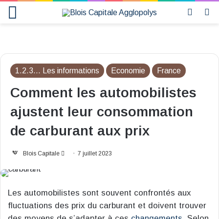
Menu
Switch
R
skin
1.2.3... Les informations
Economie
France
Comment les automobilistes
ajustent leur consommation
de carburant aux prix
Envoyer
Blois Capitale
7 juillet 2023
un
courriel
Les automobilistes sont souvent confrontés aux
fluctuations des prix du carburant et doivent trouver
des moyens de s’adapter à ces
changements
. Selon