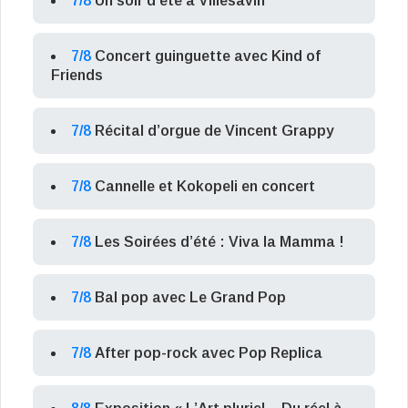
7/8
Un soir d’été à Villesavin
7/8
Concert guinguette avec Kind of
Friends
7/8
Récital d’orgue de Vincent Grappy
7/8
Cannelle et Kokopeli en concert
7/8
Les Soirées d’été : Viva la Mamma !
7/8
Bal pop avec Le Grand Pop
7/8
After pop-rock avec Pop Replica