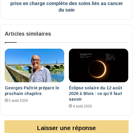
charge
prise en charge complète des soins liés au cancer
complète
du sein
des
soins
liés
Articles similaires
au
cancer
du
sein
Georges Paltrié prépare le
Éclipse solaire du 12 août
prochain chapitre
2026 à Blois : ce qu’il faut
savoir
5 août 2026
4 août 2026
Laisser une réponse