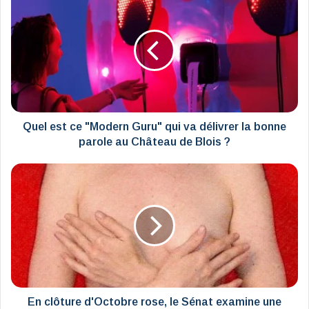
est
ce
"Modern
Guru"
qui
va
délivrer
la
bonne
Quel est ce "Modern Guru" qui va délivrer la bonne
parole
parole au Château de Blois ?
au
Château
En
de
clôture
Blois
d'Octobre
?
rose,
le
Sénat
examine
une
prise
en
En clôture d'Octobre rose, le Sénat examine une