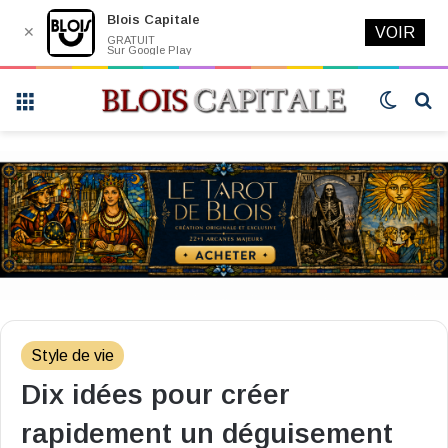
Blois Capitale
✕
VOIR
GRATUIT
Sur Google Play
Menu
Switch
R
skin
Style de vie
Dix idées pour créer
rapidement un déguisement