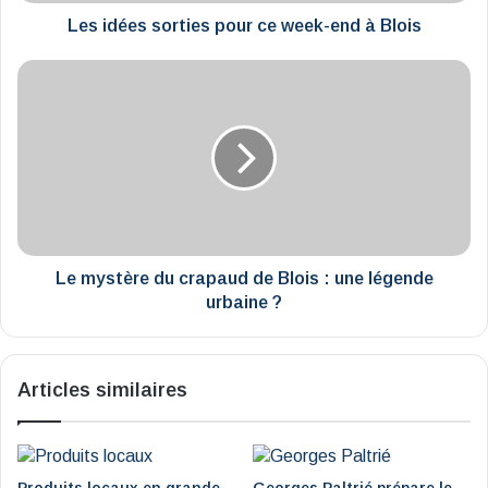
Blois
Les idées sorties pour ce week-end à Blois
Le
mystère
du
crapaud
de
Blois
:
une
légende
urbaine
Le mystère du crapaud de Blois : une légende
?
urbaine ?
Articles similaires
Produits locaux en grande
Georges Paltrié prépare le