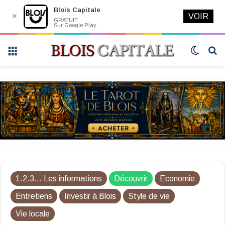
Blois Capitale
✕
VOIR
GRATUIT
Sur Google Play
Menu
Switch
R
skin
1.2.3... Les informations
Découvrir
Economie
Entretiens
Investir à Blois
Style de vie
Vie locale