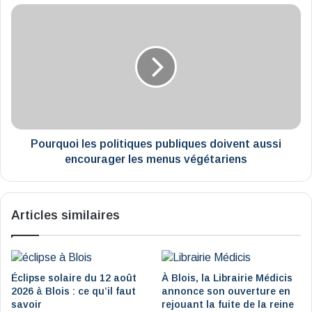
Pourquoi
les
politiques
publiques
doivent
aussi
encourager
les
menus
végétariens
Pourquoi les politiques publiques doivent aussi
encourager les menus végétariens
Articles similaires
Éclipse solaire du 12 août
À Blois, la Librairie Médicis
2026 à Blois : ce qu’il faut
annonce son ouverture en
savoir
rejouant la fuite de la reine