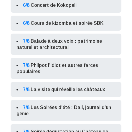
6/8
Concert de Kokopeli
6/8
Cours de kizomba et soirée SBK
7/8
Balade à deux voix : patrimoine
naturel et architectural
7/8
Phlipot l’idiot et autres farces
populaires
7/8
La visite qui réveille les châteaux
7/8
Les Soirées d’été : Dalí, journal d’un
génie
7/8
Soirée dégustation au Château de