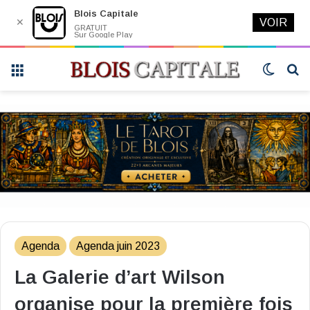
Blois Capitale
✕
VOIR
GRATUIT
Sur Google Play
Menu
Switch
R
skin
Agenda
Agenda juin 2023
La Galerie d’art Wilson
organise pour la première fois