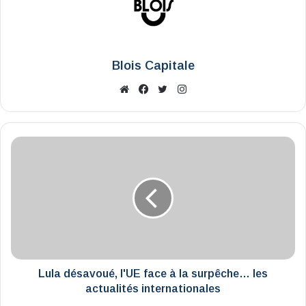
Blois Capitale
Website
Facebook
X
Instagram
Lula
désavoué,
l'UE
face
à
la
surpêche…
les
actualités
internationales
Lula désavoué, l'UE face à la surpêche… les
actualités internationales