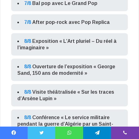
7/8
Bal pop avec Le Grand Pop
7/8
After pop-rock avec Pop Replica
8/8
Exposition « L’Art pluriel – Du réel à
l’imaginaire »
8/8
Ouverture de l’exposition « George
Sand, 150 ans de modernité »
8/8
Visite théâtralisée « Sur les traces
d’Arsène Lupin »
8/8
Conférence « Le service militaire
pendant la guerre d’Algérie par un Saint-
Sulpicien »
Facebook
X
WhatsApp
Telegram
Viber