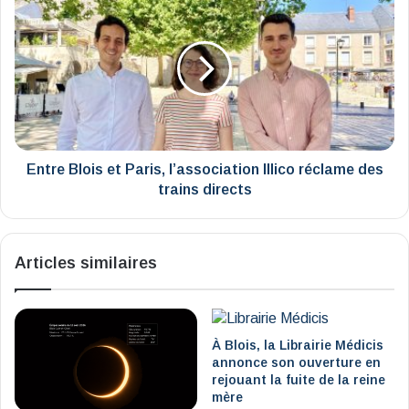
avec
Blois
beaucoup
et
de
Paris,
relief
l’association
Illico
réclame
des
trains
directs
Entre Blois et Paris, l’association Illico réclame des
trains directs
Articles similaires
À Blois, la Librairie Médicis
annonce son ouverture en
rejouant la fuite de la reine
mère