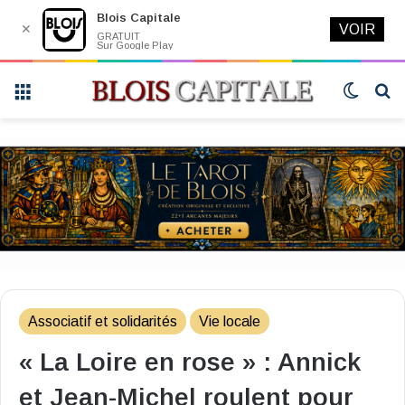
Blois Capitale
✕
VOIR
GRATUIT
Sur Google Play
Menu
Switch
R
skin
Associatif et solidarités
Vie locale
« La Loire en rose » : Annick
et Jean-Michel roulent pour