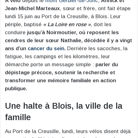
À vélo
depuis le
mont Gerbier-de-Jonc
,
Annick et
Jean-Michel Marteaux
, sœur et frère, ont fait étape
lundi 15 juin au Port de la Creusille, à Blois. Leur
périple, baptisé
« La Loire en rose »
, doit les
conduire
jusqu’à Noirmoutier, où reposent les
cendres de leur sœur Nathalie, décédée il y a vingt
ans d’un
cancer du sein
.
Derrière les sacoches, la
fatigue, les campings et les kilomètres, leur
démarche porte un message simple :
parler du
dépistage précoce, soutenir la recherche et
transformer une mémoire familiale en action
publique.
Une halte à Blois, la ville de la
famille
Au Port de la Creusille, lundi, leurs vélos disent déjà