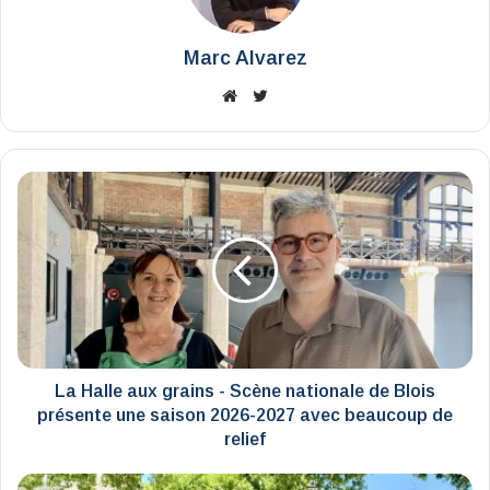
Marc Alvarez
Website
X
La
Halle
aux
grains
-
Scène
nationale
de
Blois
présente
La Halle aux grains - Scène nationale de Blois
une
présente une saison 2026-2027 avec beaucoup de
saison
relief
2026-
2027
Entre