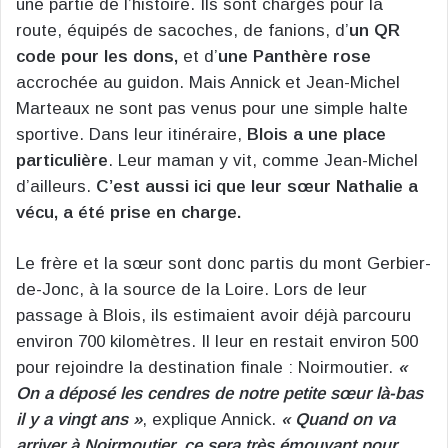
une partie de l’histoire. Ils sont chargés pour la
route, équipés de sacoches, de fanions, d’
un QR
code pour les dons,
et d’
une Panthère rose
accrochée au guidon. Mais Annick et Jean-Michel
Marteaux ne sont pas venus pour une simple halte
sportive. Dans leur itinéraire,
Blois a une place
particulière
. Leur maman y vit, comme Jean-Michel
d’ailleurs.
C’est aussi ici que leur sœur Nathalie a
vécu, a été prise en charge.
Le frère et la sœur sont donc partis du mont Gerbier-
de-Jonc, à la source de la Loire. Lors de leur
passage à Blois, ils estimaient avoir déjà parcouru
environ 700 kilomètres. Il leur en restait environ 500
pour rejoindre la destination finale : Noirmoutier.
«
On a déposé les cendres de notre petite sœur là-bas
il y a vingt ans »
, explique Annick.
« Quand on va
arriver à Noirmoutier, ce sera très émouvant pour