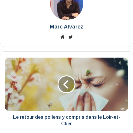
Marc Alvarez
Website
X
Le
retour
des
pollens
y
compris
dans
le
Loir-
et-
Le retour des pollens y compris dans le Loir-et-
Cher
Cher