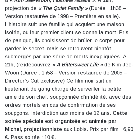
à
« Kim Jee-Woon, l’esthète rebelle »
.
À 19h
,
projection de
« The Quiet Family »
(Durée : 1h38 –
Version restaurée de 1998 – Première en salle).
L’histoire suit une famille qui acquiert une maison
isolée, où leur premier client se donne la mort. Pris
de panique, ils choisissent de brûler le corps pour
garder le secret, mais se retrouvent bientôt
submergés par une série de morts inexpliquées. À
21h, (re)découvrez
« A Bittersweet Life »
de Kim Jee-
Woon (Durée : 1h58 – Version restaurée de 2005 –
Director’s Cut exclusive) Ce film noir suit un
lieutenant de gang chargé de surveiller la petite
amie de son chef, soupçonnée d’infidélité, avec des
ordres mortels en cas de confirmation de ses
soupçons. Interdiction aux moins de 12 ans.
Cette
soirée spéciale est organisée et animée par
Michel, projectionniste
aux Lobis. Prix par film : 6,90
€. Pass soirée : 10 €.