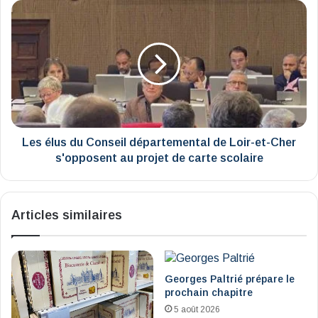
Les
élus
du
Conseil
départemental
de
Loir-
et-
Cher
s'opposent
Les élus du Conseil départemental de Loir-et-Cher
au
s'opposent au projet de carte scolaire
projet
de
carte
Articles similaires
scolaire
Georges Paltrié prépare le
prochain chapitre
5 août 2026