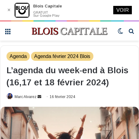
Blois Capitale
✕
VOIR
GRATUIT
Sur Google Play
Menu
Switch
R
skin
Agenda
Agenda février 2024 Blois
L’agenda du week-end à Blois
(16,17 et 18 février 2024)
Envoyer
Marc Alvarez
16 février 2024
un
courriel