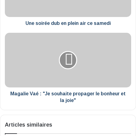
ce
samedi
Une soirée dub en plein air ce samedi
Magalie
Vaé
:
"Je
souhaite
propager
le
bonheur
et
la
Magalie Vaé : "Je souhaite propager le bonheur et
joie"
la joie"
Articles similaires