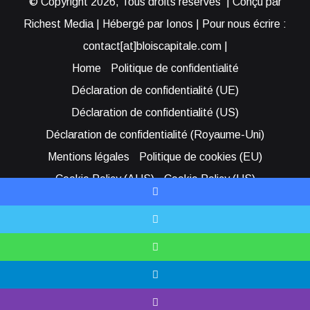
© Copyright 2026, Tous droits réservés | Conçu par
Richest Media | Hébergé par Ionos | Pour nous écrire :
contact[at]bloiscapitale.com |
Home
Politique de confidentialité
Déclaration de confidentialité (UE)
Déclaration de confidentialité (US)
Déclaration de confidentialité (Royaume-Uni)
Mentions légales
Politique de cookies (EU)
Cookie Policy (AUS)
Cookie Policy (US)
Qui sommes-nous ?
Participer à Blois Capitale
Facebook
Bénéficier d’une assistance
X
Facebook
YouTube
Instagram
RSS
Bluesky
WhatsApp
Telegram