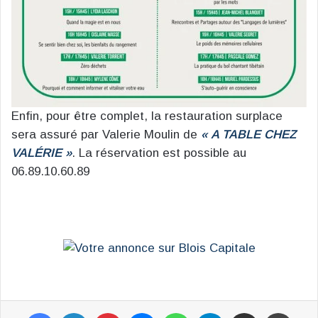
Enfin, pour être complet, la restauration surplace
sera assuré par Valerie Moulin de
« A TABLE CHEZ
VALÉRIE »
. La réservation est possible au
06.89.10.60.89
Facebook
Linkedin
Pinterest
Messenger
WhatsApp
Telegram
Partager par email
Impr