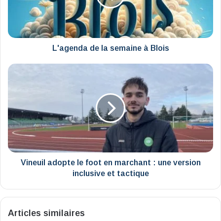
Blois
L'agenda de la semaine à Blois
Vineuil
adopte
le
foot
en
marchant
:
une
version
inclusive
Vineuil adopte le foot en marchant : une version
et
inclusive et tactique
tactique
Articles similaires