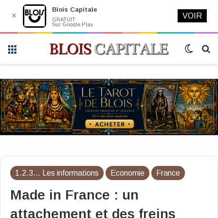
Blois Capitale
✕
VOIR
GRATUIT
Sur Google Play
Menu
Switch
R
skin
1.2.3... Les informations
Economie
France
Made in France : un
attachement et des freins