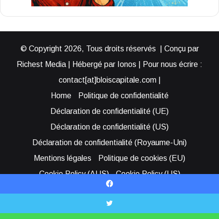
© Copyright 2026, Tous droits réservés | Conçu par
Richest Media | Hébergé par Ionos | Pour nous écrire :
contact[at]bloiscapitale.com |
Home
Politique de confidentialité
Déclaration de confidentialité (UE)
Déclaration de confidentialité (US)
Déclaration de confidentialité (Royaume-Uni)
Mentions légales
Politique de cookies (EU)
Cookie Policy (AUS)
Cookie Policy (US)
Qui sommes-nous ?
Participer à Blois Capitale
Facebook
Bénéficier d’une assistance
X