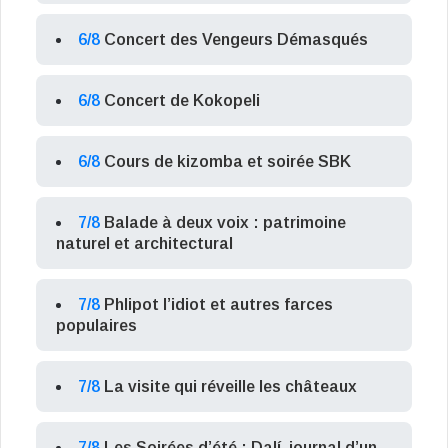
6/8
Concert des Vengeurs Démasqués
6/8
Concert de Kokopeli
6/8
Cours de kizomba et soirée SBK
7/8
Balade à deux voix : patrimoine
naturel et architectural
7/8
Phlipot l’idiot et autres farces
populaires
7/8
La visite qui réveille les châteaux
7/8
Les Soirées d’été : Dalí, journal d’un